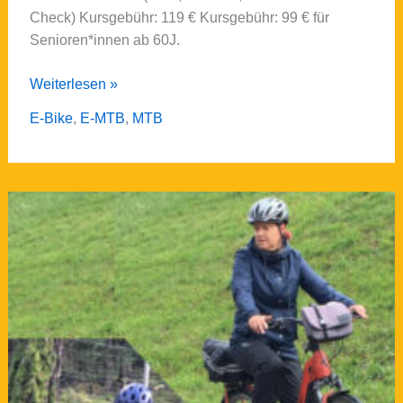
Check) Kursgebühr: 119 € Kursgebühr: 99 € für
Senioren*innen ab 60J.
Personal
Weiterlesen »
Coaching
E-Bike
,
E-MTB
,
MTB
–
Kurs:PC1