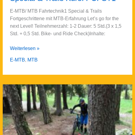
E-MTB/ MTB Fahrtechnik1 Special & Trails
Fortgeschrittene mit MTB-Erfahrung Let’s go for the
next Level! Teilnehmerzahl: 1-2 Dauer: 5 Std.(3 x 1,5
Std. + 0,5 Std. Bike- und Ride Check)Inhalte:
Personal
Weiterlesen »
Coaching
E-MTB
,
MTB
Fahrtechnik1
Special
&
Trails
Kurs:
PCFST1