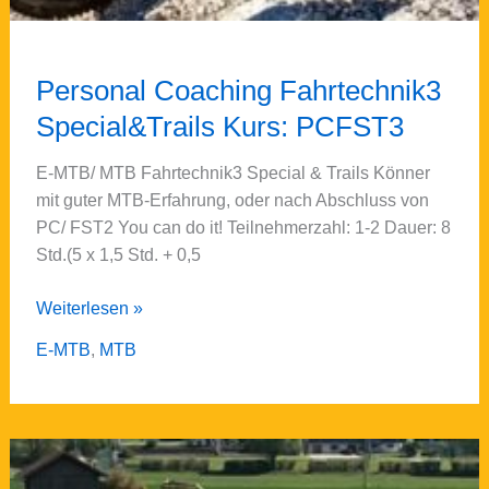
Personal Coaching Fahrtechnik3
Special&Trails Kurs: PCFST3
E-MTB/ MTB Fahrtechnik3 Special & Trails Könner
mit guter MTB-Erfahrung, oder nach Abschluss von
PC/ FST2 You can do it! Teilnehmerzahl: 1-2 Dauer: 8
Std.(5 x 1,5 Std. + 0,5
Personal
Weiterlesen »
Coaching
E-MTB
,
MTB
Fahrtechnik3
Special&Trails
Kurs:
PCFST3