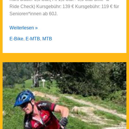
Ride Check) Kursgebühr: 139 € Kursgebühr: 119 € für
Senioren*innen ab 60J.
Personal
Weiterlesen »
Coaching
E-Bike
,
E-MTB
,
MTB
–
Kurs:PC2