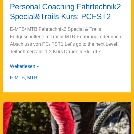
Personal Coaching Fahrtechnik2
Special&Trails Kurs: PCFST2
E-MTB/ MTB Fahrtechnik2 Special & Trails
Fortgeschrittene mit mehr MTB-Erfahrung, oder nach
Abschluss von PC/ FST1 Let’s go to the next Level!
Teilnehmerzahl: 1-2 Kurs Dauer: 6 Std. (4 x
Personal
Weiterlesen »
Coaching
E-MTB
,
MTB
Fahrtechnik2
Special&Trails
Kurs:
PCFST2