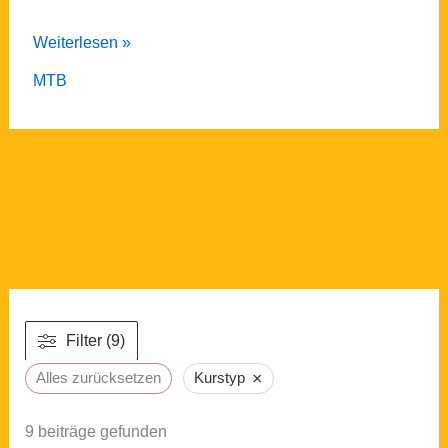
Kids2
Weiterlesen »
MTB
MTB
Fahrtechnik
Special/
Trail
–
Kurs:
Kids2/FST
Filter (9)
×
Alles zurücksetzen
Kurstyp
9
beiträge gefunden