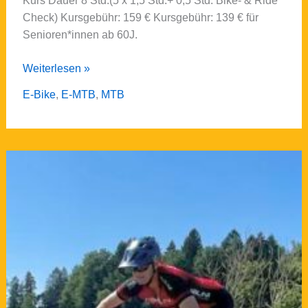
Kurs Dauer 8 Std.(5 x 1,5 Std.+ 0,5 Std. Bike- & Ride
Check) Kursgebühr: 159 € Kursgebühr: 139 € für
Senioren*innen ab 60J.
Personal
Weiterlesen »
Coaching
E-Bike
,
E-MTB
,
MTB
–
Kurs:PC3