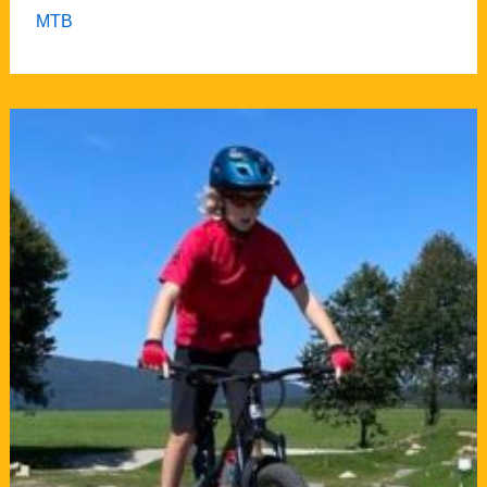
MTB
MTB
Level2
–
Kurs:
Kids2/L2