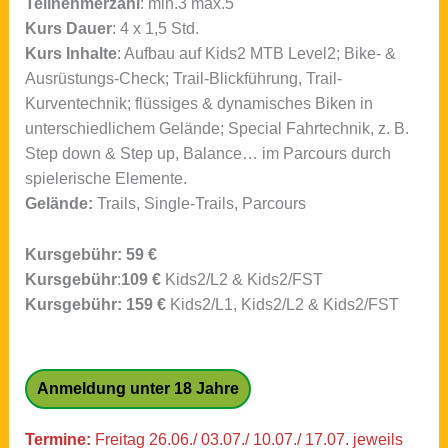
Teilnehmerzahl
: min.3 max.5
Kurs Dauer
: 4 x 1,5 Std.
Kurs Inhalte
: Aufbau auf Kids2 MTB Level2; Bike- &
Ausrüstungs-Check; Trail-Blickführung, Trail-
Kurventechnik; flüssiges & dynamisches Biken in
unterschiedlichem Gelände; Special Fahrtechnik, z. B.
Step down & Step up, Balance… im Parcours durch
spielerische Elemente.
Gelände:
Trails, Single-Trails, Parcours
Kursgebühr: 59 €
Kursgebühr
:
109 €
Kids2/L2 & Kids2/FST
Kursgebühr: 159 €
Kids2/L1, Kids2/L2 & Kids2/FST
Anmeldung unter 18 Jahre
Termine:
Freitag 26.06./ 03.07./ 10.07./ 17.07. jeweils